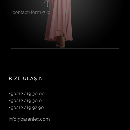
[contact-form-7 id=”111″ /]
BİZE ULAŞIN
+90212 219 30 00
+90212 219 30 01
+90212 219 92 90
info@barantex.com